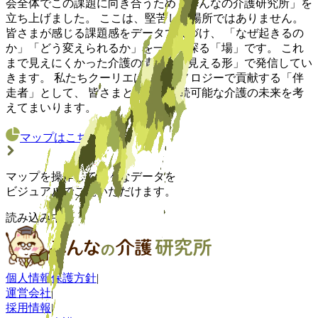
会全体でこの課題に向き合うため「みんなの介護研究所」を
立ち上げました。 ここは、堅苦しい場所ではありません。
皆さまが感じる課題感をデータで裏づけ、 「なぜ起きるの
か」「どう変えられるか」を一緒に探る「場」です。 これ
まで見えにくかった介護の情報を「見える形」で発信してい
きます。 私たちクーリエは、テクノロジーで貢献する「伴
走者」として、 皆さまと一緒に持続可能な介護の未来を考
えてまいります。
マップはこちら
マップを操作して様々なデータを
ビジュアルでご覧いただけます。
読み込み中...
個人情報保護方針
|
運営会社
|
採用情報
|